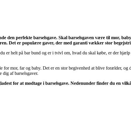
de den perfekte barselsgave. Skal barselsgaven være til mor, baby e
ren. Det er populære gaver, der med garanti vækker stor begejstri
s du er helt på bar bund og er i tvivl om, hvad du skal købe, er der h
de for mor, far og baby. Det er en stor begivenhed at blive forælder, og de
e dig af barselsgaver.
adest for at modtage i barselsgave. Nedenunder finder du en vilkå