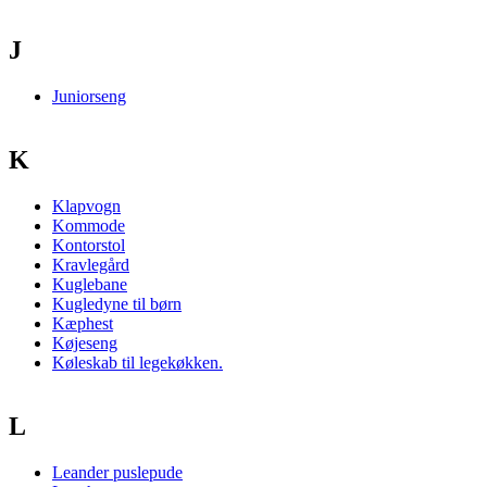
J
Juniorseng
K
Klapvogn
Kommode
Kontorstol
Kravlegård
Kuglebane
Kugledyne til børn
Kæphest
Køjeseng
Køleskab til legekøkken.
L
Leander puslepude