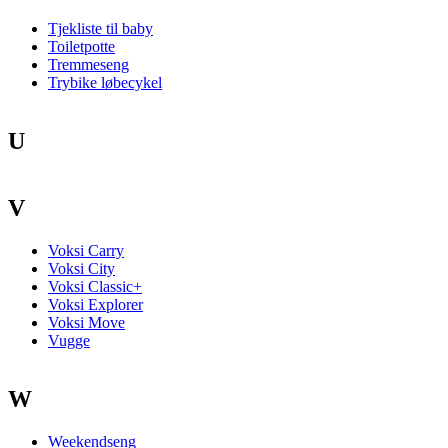
Tjekliste til baby
Toiletpotte
Tremmeseng
Trybike løbecykel
U
V
Voksi Carry
Voksi City
Voksi Classic+
Voksi Explorer
Voksi Move
Vugge
W
Weekendseng