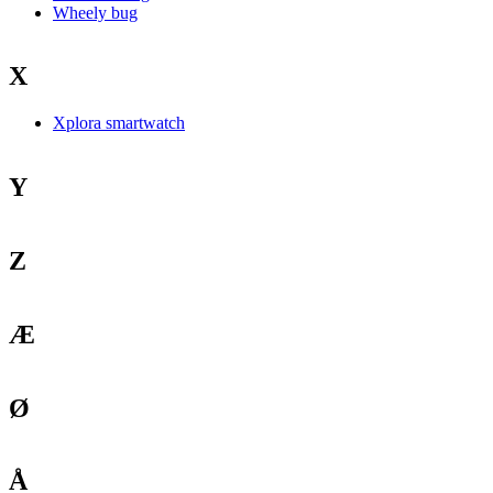
Wheely bug
X
Xplora smartwatch
Y
Z
Æ
Ø
Å