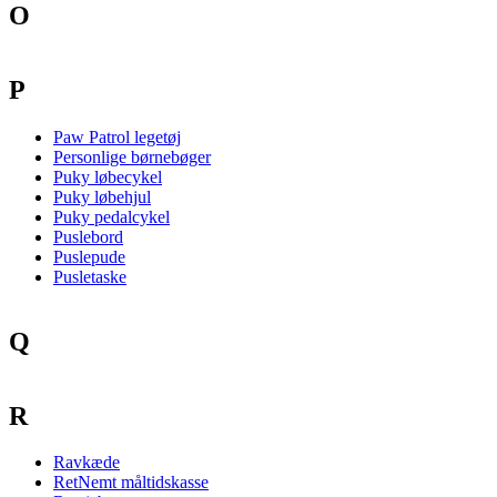
O
P
Paw Patrol legetøj
Personlige børnebøger
Puky løbecykel
Puky løbehjul
Puky pedalcykel
Puslebord
Puslepude
Pusletaske
Q
R
Ravkæde
RetNemt måltidskasse