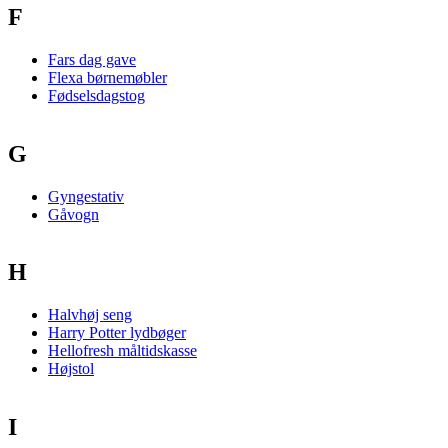
F
Fars dag gave
Flexa børnemøbler
Fødselsdagstog
G
Gyngestativ
Gåvogn
H
Halvhøj seng
Harry Potter lydbøger
Hellofresh måltidskasse
Højstol
I