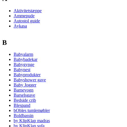
Aktivitetstæppe
Ammepude
Autostol guide
Aykasa
B
Babyalarm
Babybadekar
Babygynge
Babynest
Babyprodukter
Babyshower gave
Baby Jogger
Barnevogn
Barselsgave
Bedside crib
Blespand
bObles tumlemøbler
Boldbassin
by KlipKlap madras
by KlipKlap sofa