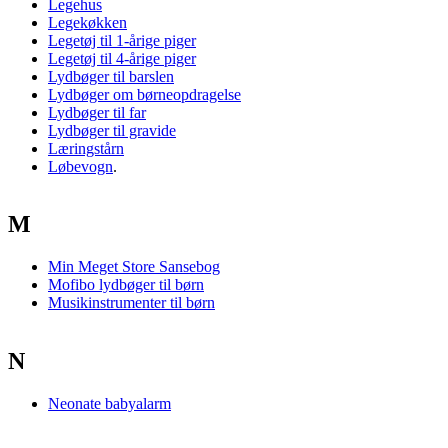
Legehus
Legekøkken
Legetøj til 1-årige piger
Legetøj til 4-årige piger
Lydbøger til barslen
Lydbøger om børneopdragelse
Lydbøger til far
Lydbøger til gravide
Læringstårn
Løbevogn
.
M
Min Meget Store Sansebog
Mofibo lydbøger til børn
Musikinstrumenter til børn
N
Neonate babyalarm