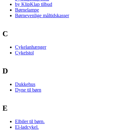
by KlipKlap tilbud
Børnelampe
Børnevenlige måltidskasser
C
Cykelanhænger
Cykelstol
D
Dukkehus
Dyne til børn
E
Elbiler til børn.
El-ladcykel.