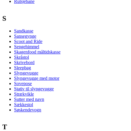
Rutsjebane
S
Sandkasse
Sansegynge
Scoot and Ride
Sengehimmel
Skagenfood måltidskasse
Skråstol
Skrivebord
Sleepbag
Slyngevugge
Slyngevugge med motor
Sovepose
Stativ til slyngevugge
Strækvikle
Sutter med navn
Sækkestol
Søskendevogn
T