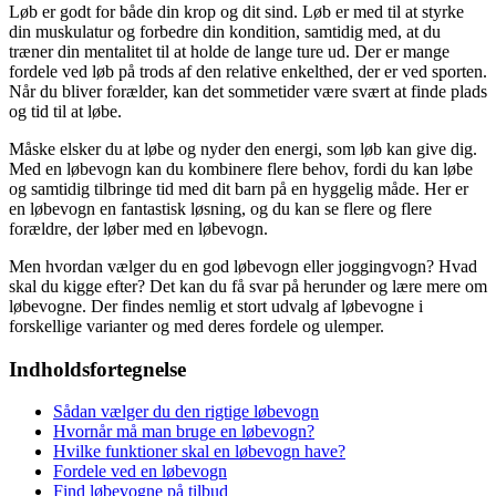
Løb er godt for både din krop og dit sind. Løb er med til at styrke
din muskulatur og forbedre din kondition, samtidig med, at du
træner din mentalitet til at holde de lange ture ud. Der er mange
fordele ved løb på trods af den relative enkelthed, der er ved sporten.
Når du bliver forælder, kan det sommetider være svært at finde plads
og tid til at løbe.
Måske elsker du at løbe og nyder den energi, som løb kan give dig.
Med en løbevogn kan du kombinere flere behov, fordi du kan løbe
og samtidig tilbringe tid med dit barn på en hyggelig måde. Her er
en løbevogn en fantastisk løsning, og du kan se flere og flere
forældre, der løber med en løbevogn.
Men hvordan vælger du en god løbevogn eller joggingvogn? Hvad
skal du kigge efter? Det kan du få svar på herunder og lære mere om
løbevogne. Der findes nemlig et stort udvalg af løbevogne i
forskellige varianter og med deres fordele og ulemper.
Indholdsfortegnelse
Sådan vælger du den rigtige løbevogn
Hvornår må man bruge en løbevogn?
Hvilke funktioner skal en løbevogn have?
Fordele ved en løbevogn
Find løbevogne på tilbud