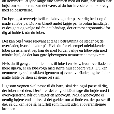
du kommer til at løbe lange ture sammen med dit barn, når solen står
højst om sommeren, kan det være, at du bør investere i en løbevogn
med solbeskyttelse.
Du bør også overveje hvilken løbevogn der passer dig bedst og din
måde at løbe på. Du kan blandt andet kigge på, hvordan håndtaget
er designet og vælge ud fra det håndtag, der er mest ergonomisk for
dig at holde i, når du løber.
Det kan også være relevant at tage i betragtning de steder og de
overflader, hvor du løber på. Hvis du for eksempel udelukkende
løber på asfalteret vej, kan du med fordel vælge en løbevogn med
mindre hjul, da det kan gøre løbevognen nemmere at manøvrere.
Hvis du til gengæld har tendens til løbe i en skov, hvor overfladen er
mere ujævn, er en løbevogn med større hjul et bedre valg. Du kan
nemmere styre den sikkert igennem ujævne overflader, og hvad der
måtte ligge på stien af grene og sten.
Ligesom vognen skal passe til dit barn, skal den også passe til dig,
der løber med den. Derfor er det en god idé at tage din højde med i
overvejelserne, når du vælger en løbevogn. Nogle løbevogne er
nemlig højere end andre, så det gælder om at finde én, der passer til
dig, så du kan løbe så naturligt som muligt uden at overanstrenge
kroppen.