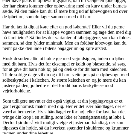
eller have plads til opbevaringsplads, kan du vælge en løbejogger,
der har ekstra lommer eller opbevaring med en kurv under barnets
sæde. På den måde kan du få mere brug ud af løbevognen ud over
de løbeture, som du tager sammen med dit barn.
Har du tænkt dig at køre efter en god løberute? Eller vil du gerne
have muligheden for at klappe vognen sammen og tage den med dig
på familietur? Så findes der varianter af løbejoggere, som kan foldes
sammen, så den fylder minimalt. Men en foldbar løbevogn kan du
nemt pakke den inde i bilens bagagerum og køre afsted.
Husk desuden altid at holde øje med vejrudsigten, inden du løber
med dit barn. Hvis det for eksempel er koldt og blæsende, så sørg
for at give dit barn nok tøj på og dække for dit barn med kalechen.
Til de solrige dage vil du og dit barn sætte pris på en løbevogn med
solbeskyttelse i kalechen. Jo større kalechen er, og jo mere du kan
justere på den, jo bedre er det for dit barns beskyttelse mod
vejrforholdene.
Som tidligere nævnt er det også vigtigt, at din joggingvogn er et
godt ergonomisk match med dig. Her er det især håndtaget, der er
værd at bemærke. Hvis håndtaget er for højt eller for lavt, kan det
tvinge din krop i en stilling, som ikke er hensigtsmæssig at løbe i.
Derfor bør du så vidt muligt vælge et justerbart håndtag, der kan
tilpasses din højde, så du hverken spænder i skuldrene og krummer
ryggen under dine løbeture.