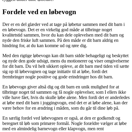
Fordele ved en løbevogn
Der er en del glæder ved at tage på løbetur sammen med dit barn i
en løbevogn. Det er en virkelig god måde at tilbringe noget
kvalitetstid sammen, hvor du kan dele oplevelsen med dit barn og
nyde den friske luft sammen. På den måde er dit barn aldrig en
hindring for, at du kan komme ud og røre dig.
Med den rigtige løbevogn kan dit barn sidde behageligt og beskyttet
og nyde den gode udsigt, mens du motionerer og viser omgivelserne
for dit barn. Du vil helt sikkert opleve, at dit barn med tiden vil sætte
sig op til løbevognen og tage initiativ til at løbe, fordi det
frembringer nogle positive og gode erindringer hos dit barn.
En løbevogn giver altså dig og dit barn en unik mulighed for at
tilbringe noget tid sammen og få nogle oplevelser, som I ellers ikke
ville have fået, hvis du skulle løbe alene. Men fordi det er anderledes
at løbe med dit barn i joggingvogn, end det er at løbe alene, kan der
være behov for en ændring i måden, som du går til dine løb på.
En særlig fordel ved løbevognen er også, at den er godkendt og
beregnet til løb som primære formål. Nogle forældre vælger at løbe
med en almindelig barnevogn eller klapvogn, men rent