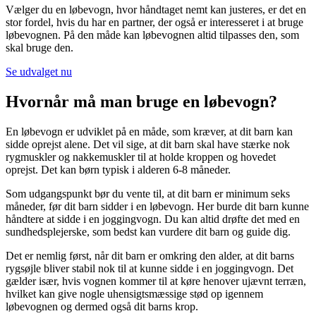
Vælger du en løbevogn, hvor håndtaget nemt kan justeres, er det en
stor fordel, hvis du har en partner, der også er interesseret i at bruge
løbevognen. På den måde kan løbevognen altid tilpasses den, som
skal bruge den.
Se udvalget nu
Hvornår må man bruge en løbevogn?
En løbevogn er udviklet på en måde, som kræver, at dit barn kan
sidde oprejst alene. Det vil sige, at dit barn skal have stærke nok
rygmuskler og nakkemuskler til at holde kroppen og hovedet
oprejst. Det kan børn typisk i alderen 6-8 måneder.
Som udgangspunkt bør du vente til, at dit barn er minimum seks
måneder, før dit barn sidder i en løbevogn. Her burde dit barn kunne
håndtere at sidde i en joggingvogn. Du kan altid drøfte det med en
sundhedsplejerske, som bedst kan vurdere dit barn og guide dig.
Det er nemlig først, når dit barn er omkring den alder, at dit barns
rygsøjle bliver stabil nok til at kunne sidde i en joggingvogn. Det
gælder især, hvis vognen kommer til at køre henover ujævnt terræn,
hvilket kan give nogle uhensigtsmæssige stød op igennem
løbevognen og dermed også dit barns krop.