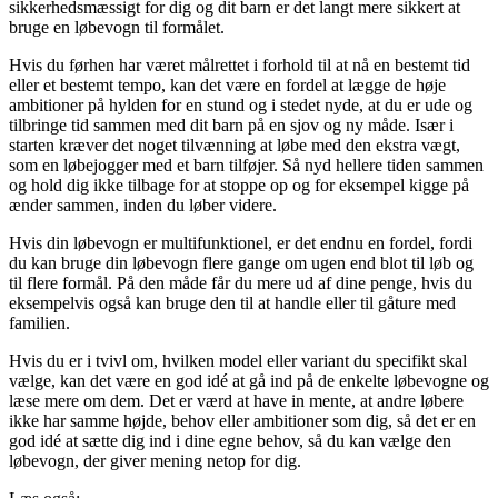
sikkerhedsmæssigt for dig og dit barn er det langt mere sikkert at
bruge en løbevogn til formålet.
Hvis du førhen har været målrettet i forhold til at nå en bestemt tid
eller et bestemt tempo, kan det være en fordel at lægge de høje
ambitioner på hylden for en stund og i stedet nyde, at du er ude og
tilbringe tid sammen med dit barn på en sjov og ny måde. Især i
starten kræver det noget tilvænning at løbe med den ekstra vægt,
som en løbejogger med et barn tilføjer. Så nyd hellere tiden sammen
og hold dig ikke tilbage for at stoppe op og for eksempel kigge på
ænder sammen, inden du løber videre.
Hvis din løbevogn er multifunktionel, er det endnu en fordel, fordi
du kan bruge din løbevogn flere gange om ugen end blot til løb og
til flere formål. På den måde får du mere ud af dine penge, hvis du
eksempelvis også kan bruge den til at handle eller til gåture med
familien.
Hvis du er i tvivl om, hvilken model eller variant du specifikt skal
vælge, kan det være en god idé at gå ind på de enkelte løbevogne og
læse mere om dem. Det er værd at have in mente, at andre løbere
ikke har samme højde, behov eller ambitioner som dig, så det er en
god idé at sætte dig ind i dine egne behov, så du kan vælge den
løbevogn, der giver mening netop for dig.