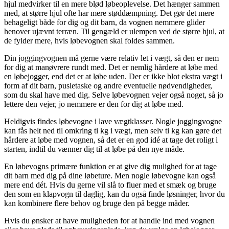
hjul medvirker til en mere blød løbeoplevelse. Det hænger sammen
med, at større hjul ofte har mere støddæmpning. Det gør det mere
behageligt både for dig og dit barn, da vognen nemmere glider
henover ujævnt terræn. Til gengæld er ulempen ved de større hjul, at
de fylder mere, hvis løbevognen skal foldes sammen.
Din joggingvognen må gerne være relativ let i vægt, så den er nem
for dig at manøvrere rundt med. Det er nemlig hårdere at løbe med
en løbejogger, end det er at løbe uden. Der er ikke blot ekstra vægt i
form af dit barn, pusletaske og andre eventuelle nødvendigheder,
som du skal have med dig. Selve løbevognen vejer også noget, så jo
lettere den vejer, jo nemmere er den for dig at løbe med.
Heldigvis findes løbevogne i lave vægtklasser. Nogle joggingvogne
kan fås helt ned til omkring ti kg i vægt, men selv ti kg kan gøre det
hårdere at løbe med vognen, så det er en god idé at tage det roligt i
starten, indtil du vænner dig til at løbe på den nye måde.
En løbevogns primære funktion er at give dig mulighed for at tage
dit barn med dig på dine løbeture. Men nogle løbevogne kan også
mere end dét. Hvis du gerne vil slå to fluer med et smæk og bruge
den som en klapvogn til daglig, kan du også finde løsninger, hvor du
kan kombinere flere behov og bruge den på begge måder.
Hvis du ønsker at have muligheden for at handle ind med vognen