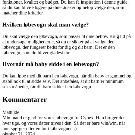
funktioner, kvalitet og budget. Du kan få inspiration i denne guide,
så du kan blive klogere på dine ønsker og netop vælge den, som
matcher dine kriterier.
Hvilken løbevogn skal man vælge?
Du skal vælge den løbevogn, som passer til dine behov. Brug tid på
at undersøge mulighederne, så du er sikker på at vælge den
løbevogn, der fungerer bedst for dig og dit barn. Det er den
løbevogn, som du bliver gladest for.
Hvornår må baby sidde i en løbevogn?
Du kan løbe med dit barn i en løbevogn, når din baby er gammel og
stabil nok til at sidde selv. Det anbefales, at dit barn er minimum
seks måneder, før dit barn sidder i en løbevogn.
Kommentarer
Mathilde
Min mand er glad for vores løbevogn fra Cybex. Han bruger den
hver uge, og vores datter trives i den. Så det er bare win/win, når
hun spørger efter en tur i løbevognen :)
oktober 21, 2024