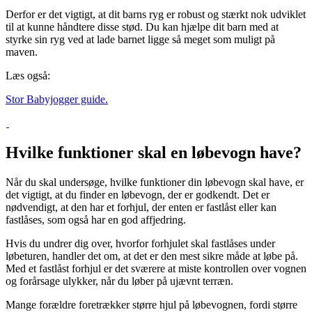
Derfor er det vigtigt, at dit barns ryg er robust og stærkt nok udviklet
til at kunne håndtere disse stød. Du kan hjælpe dit barn med at
styrke sin ryg ved at lade barnet ligge så meget som muligt på
maven.
Læs også:
Stor Babyjogger guide.
Hvilke funktioner skal en løbevogn have?
Når du skal undersøge, hvilke funktioner din løbevogn skal have, er
det vigtigt, at du finder en løbevogn, der er godkendt. Det er
nødvendigt, at den har et forhjul, der enten er fastlåst eller kan
fastlåses, som også har en god affjedring.
Hvis du undrer dig over, hvorfor forhjulet skal fastlåses under
løbeturen, handler det om, at det er den mest sikre måde at løbe på.
Med et fastlåst forhjul er det sværere at miste kontrollen over vognen
og forårsage ulykker, når du løber på ujævnt terræn.
Mange forældre foretrækker større hjul på løbevognen, fordi større