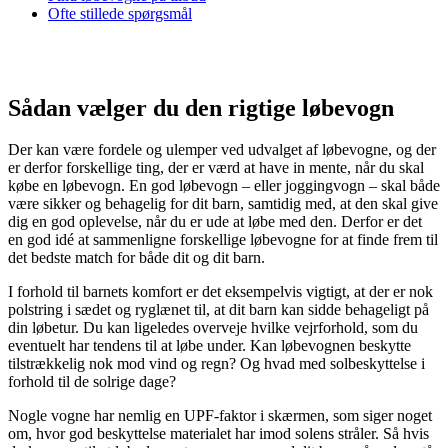
Ofte stillede spørgsmål
Sådan vælger du den rigtige løbevogn
Der kan være fordele og ulemper ved udvalget af løbevogne, og der
er derfor forskellige ting, der er værd at have in mente, når du skal
købe en løbevogn. En god løbevogn – eller joggingvogn – skal både
være sikker og behagelig for dit barn, samtidig med, at den skal give
dig en god oplevelse, når du er ude at løbe med den. Derfor er det
en god idé at sammenligne forskellige løbevogne for at finde frem til
det bedste match for både dit og dit barn.
I forhold til barnets komfort er det eksempelvis vigtigt, at der er nok
polstring i sædet og ryglænet til, at dit barn kan sidde behageligt på
din løbetur. Du kan ligeledes overveje hvilke vejrforhold, som du
eventuelt har tendens til at løbe under. Kan løbevognen beskytte
tilstrækkelig nok mod vind og regn? Og hvad med solbeskyttelse i
forhold til de solrige dage?
Nogle vogne har nemlig en UPF-faktor i skærmen, som siger noget
om, hvor god beskyttelse materialet har imod solens stråler. Så hvis