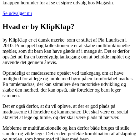
knappen herunder for at se et større udvalg hos Magasin.
Se udvalget nu
Hvad er by KlipKlap?
by KlipKlap er et dansk mærke, som er stiftet af Pia Lauritsen i
2010. Princippet bag kollektionerne er at skabe multifunktionelle
møbler, som dit barn kan have glæde af i mange år. Det er derfor
opstået ud fra en bæredygtig tankegang om at beholde møblet og
anvende det gennem årevis.
Oprindeligt er madrasserne opstået ved tankegang om at have
mulighed for at lege og tumle med børn på en komfortabel madras.
En tumlemadras, der kan stimulere den motoriske udvikling og
skabe den nærhed, der kan opstå, når forælder og barn leger
sammen.
Det er også derfor, at du vil opleve, at der er god plads på
madrasserne til forældre og kammerater. Det skal være en social
aktivitet at lege og tumle, og der skal være plads til nærvær.
Møblerne er multifunktionelle og kan derfor både bruges til stille
stunder og vilde lege. Det er den perfekte kombination af afslapning
og tumlen, som hører med til livet med børn.