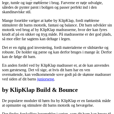
lege, tumle og tage møblerne i brug. Farverne er nøje udvalgte,
således de pynter pænt i boligen og passer perfekt ind i den
skandinaviske stil.
Mange forældre vælger at købe by KlipKlap, fordi møblerne
stimulerer dit barns motorik, fantasi og balance. Dit barn udvikler sin
motorik ved brug af by KlipKlap madrasserne, hvor der kan fyres
krudt af på en sikker og tryg måde. På madrasserne er der god plads,
så mor eller far sagtens kan deltage i legen.
Det er en rigtig god investering, fordi materialerne er slidstærke og
robuste. De holder sig pæne og kan derfor bruges i mange år. Derfor
kan de følge dit barn.
En anden fordel ved by KlipKlap madrasser er, at de kan anvendes
som gæsteseng. Det vil sige, at hvis dit barn har en ven
overnattende, kan vedkommende sove godt på de skønne madrasser
ved siden af dit barns
juniorseng
.
by KlipKlap Build & Bounce
De populære moduler til børn fra by KlipKlap er en fantastisk måde
at opmuntre og stimulere dit barns motorik og bevægelse.
Der findes forskellige legemøbler i serien, som dit barn kan bruge til