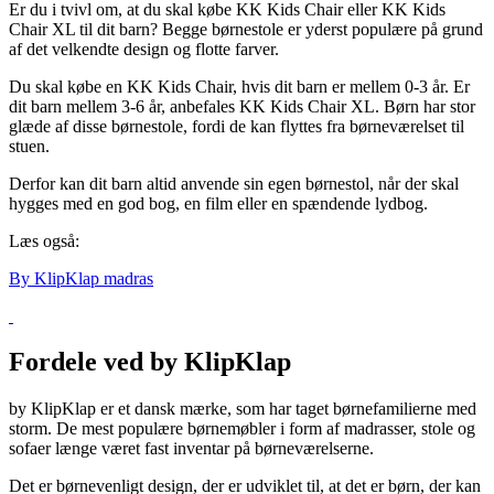
Er du i tvivl om, at du skal købe KK Kids Chair eller KK Kids
Chair XL til dit barn? Begge børnestole er yderst populære på grund
af det velkendte design og flotte farver.
Du skal købe en KK Kids Chair, hvis dit barn er mellem 0-3 år. Er
dit barn mellem 3-6 år, anbefales KK Kids Chair XL. Børn har stor
glæde af disse børnestole, fordi de kan flyttes fra børneværelset til
stuen.
Derfor kan dit barn altid anvende sin egen børnestol, når der skal
hygges med en god bog, en film eller en spændende lydbog.
Læs også:
By KlipKlap madras
Fordele ved by KlipKlap
by KlipKlap er et dansk mærke, som har taget børnefamilierne med
storm. De mest populære børnemøbler i form af madrasser, stole og
sofaer længe været fast inventar på børneværelserne.
Det er børnevenligt design, der er udviklet til, at det er børn, der kan