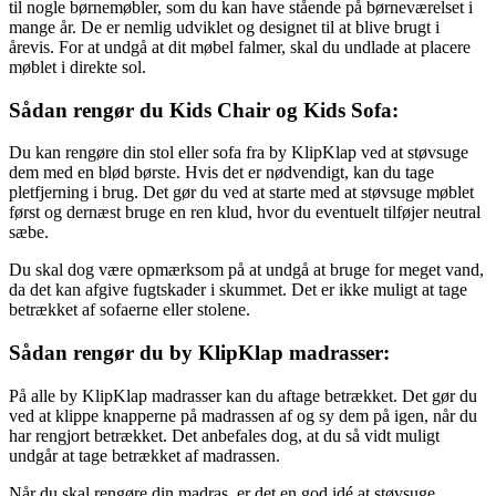
til nogle børnemøbler, som du kan have stående på børneværelset i
mange år. De er nemlig udviklet og designet til at blive brugt i
årevis. For at undgå at dit møbel falmer, skal du undlade at placere
møblet i direkte sol.
Sådan rengør du Kids Chair og Kids Sofa:
Du kan rengøre din stol eller sofa fra by KlipKlap ved at støvsuge
dem med en blød børste. Hvis det er nødvendigt, kan du tage
pletfjerning i brug. Det gør du ved at starte med at støvsuge møblet
først og dernæst bruge en ren klud, hvor du eventuelt tilføjer neutral
sæbe.
Du skal dog være opmærksom på at undgå at bruge for meget vand,
da det kan afgive fugtskader i skummet. Det er ikke muligt at tage
betrækket af sofaerne eller stolene.
Sådan rengør du by KlipKlap madrasser:
På alle by KlipKlap madrasser kan du aftage betrækket. Det gør du
ved at klippe knapperne på madrassen af og sy dem på igen, når du
har rengjort betrækket. Det anbefales dog, at du så vidt muligt
undgår at tage betrækket af madrassen.
Når du skal rengøre din madras, er det en god idé at støvsuge