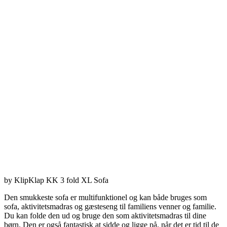
by KlipKlap KK 3 fold XL Sofa
Den smukkeste sofa er multifunktionel og kan både bruges som
sofa, aktivitetsmadras og gæsteseng til familiens venner og familie.
Du kan folde den ud og bruge den som aktivitetsmadras til dine
børn. Den er også fantastisk at sidde og ligge på, når det er tid til de