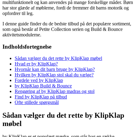
multifunktionelt og kan anvendes på mange forskellige måder. Børn
har stor glæde af møblerne, fordi de fremmer dit barns motorik og
opfordrer til leg.
I denne guide finder du de bedste tilbud på det populære sortiment,
som også består af Petite Collection serien og Build & Bounce
aktivitetsmodulerne.
Indholdsfortegnelse
Sådan vælger du det rette by KlipKlap møbel
Hvad er by KlipKlap?
Hvornår kan dit barn bruge by KlipKlap?
Hvilken by KlipKlap stol skal du vælge?
Fordele ved by KlipKlap
by KlipKlap Build & Bounce
Rengøring af by KlipKlap madras og stol
Find by KlipKlap på tilbud
Ofte stillede spørgsmål
Sådan vælger du det rette by KlipKlap
møbel
by KlipKlap er et populært mærke, som står bag en række