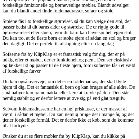
forskellige funktionelle og børnevenlige møbler. Blandt udvalget
kan du blandt andet finde foldemadrasser, sofaer og stole.
Stolene fås i to forskellige størrelser, så du kan vælge den stol, der
passer bedst til dit barns alder og størrelse. De er rigtig gode til
børneværelset eller stuen, hvor dit barn kan have sin helt egen stol.
Du kan tro, at de fleste børn er stolte ejere af sådan en stol og bruger
den dagligt. Det er perfekt til afslapning efter en lang dag.
Sofaerne fra by KlipKlap er et fantastisk valg for dig, der er på
udkig efter et møbel, der er funktionelt og pænt. Den ser eksklusiv
og lækker ud og passer til de fleste hjem, fordi sofaerne fås i et væld
af forskellige farver.
Du kan også overveje, om det er en foldemadras, der skal flytte
hjem til dig. Det er fantastisk til børn og kan bruges af alle aldre. De
små babyer kan træne nakke eller lære at kravle på den. Den står
nemlig stabilt og er derfor lettere at øve sig på end glat trægulv.
Selvom foldemadrasserne har en høj prisklasse, er der masser af
værdi i sådan et møbel. Du kan nemlig bruge det i mange år, og det
tjener forskellige formål. Det er derfor ikke et køb, som du kommer
til at fortryde.
Ønsker du at se flere møbler fra by KlipKlap, kan du klikke på