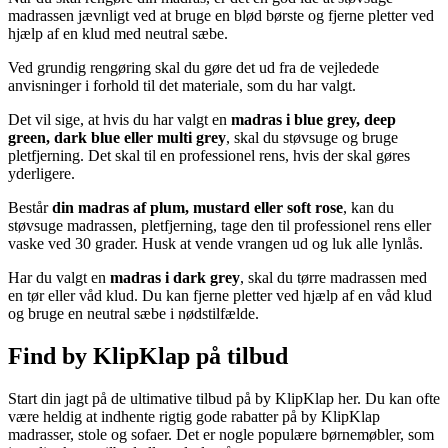
madrassen jævnligt ved at bruge en blød børste og fjerne pletter ved
hjælp af en klud med neutral sæbe.
Ved grundig rengøring skal du gøre det ud fra de vejledede
anvisninger i forhold til det materiale, som du har valgt.
Det vil sige, at hvis du har valgt en
madras i blue grey, deep
green, dark blue eller multi grey
, skal du støvsuge og bruge
pletfjerning. Det skal til en professionel rens, hvis der skal gøres
yderligere.
Består
din madras af plum, mustard eller soft rose
, kan du
støvsuge madrassen, pletfjerning, tage den til professionel rens eller
vaske ved 30 grader. Husk at vende vrangen ud og luk alle lynlås.
Har du valgt en
madras i dark grey
, skal du tørre madrassen med
en tør eller våd klud. Du kan fjerne pletter ved hjælp af en våd klud
og bruge en neutral sæbe i nødstilfælde.
Find by KlipKlap på tilbud
Start din jagt på de ultimative tilbud på by KlipKlap her. Du kan ofte
være heldig at indhente rigtig gode rabatter på by KlipKlap
madrasser, stole og sofaer. Det er nogle populære børnemøbler, som