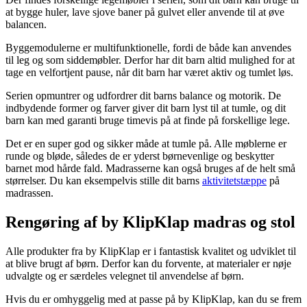
at bygge huler, lave sjove baner på gulvet eller anvende til at øve
balancen.
Byggemodulerne er multifunktionelle, fordi de både kan anvendes
til leg og som siddemøbler. Derfor har dit barn altid mulighed for at
tage en velfortjent pause, når dit barn har været aktiv og tumlet løs.
Serien opmuntrer og udfordrer dit barns balance og motorik. De
indbydende former og farver giver dit barn lyst til at tumle, og dit
barn kan med garanti bruge timevis på at finde på forskellige lege.
Det er en super god og sikker måde at tumle på. Alle møblerne er
runde og bløde, således de er yderst børnevenlige og beskytter
barnet mod hårde fald. Madrasserne kan også bruges af de helt små
størrelser. Du kan eksempelvis stille dit barns
aktivitetstæppe
på
madrassen.
Rengøring af by KlipKlap madras og stol
Alle produkter fra by KlipKlap er i fantastisk kvalitet og udviklet til
at blive brugt af børn. Derfor kan du forvente, at materialer er nøje
udvalgte og er særdeles velegnet til anvendelse af børn.
Hvis du er omhyggelig med at passe på by KlipKlap, kan du se frem