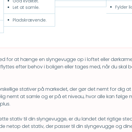
God kvalitet.
Fylder li
Let at samle.
Pladskrævende.
ghed for at hænge en slyngevugge op i loftet eller dørkarme
n flyttes efter behov i boligen eller tages med, når du skal
rskellige stativer på markedet, der gør det nemt for dig a
kelig nemt at samle og er på et niveau, hvor alle kan følge
plus.
rette stativ til din slyngevugge, er du landet det rigtige st
nde netop det stativ, der passer til din slyngevugge og di