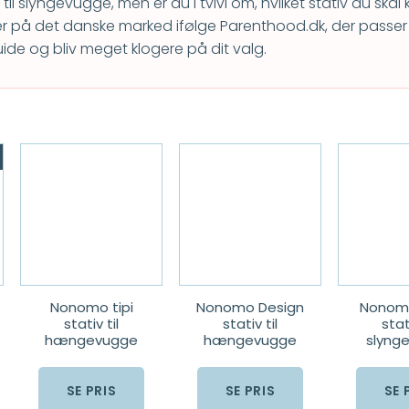
til slyngevugge, men er du i tvivl om, hvilket stativ du skal
er på det danske marked ifølge Parenthood.dk, der passer 
e og bliv meget klogere på dit valg.
Nonomo tipi
Nonomo Design
Nonomo
stativ til
stativ til
stati
hængevugge
hængevugge
slyng
SE PRIS
SE PRIS
SE 