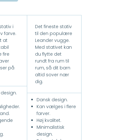
tativ i
Det fineste stativ
lv farve.
til den populære
t at
Leander vugge.
tabil
Med stativet kan
 fire
du flytte det
aver
rundt fra rum til
dser på
rum, så dit barn
altid sover nær
dig.
 design.
Dansk design.
ligheder.
Kan vælges i flere
and.
farver.
gende
Høj kvalitet.
Minimalistisk
g.
design.