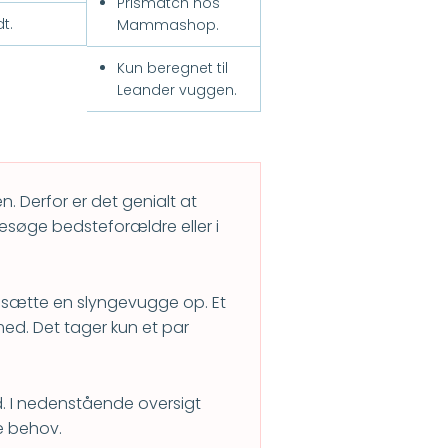
Prismatch hos
dt.
Mammashop.
Kun beregnet til
Leander vuggen.
n. Derfor er det genialt at
 besøge bedsteforældre eller i
t sætte en slyngevugge op. Et
 med. Det tager kun et par
ed. I nedenstående oversigt
ne behov.