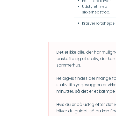
Fås i flere farver.
Udstyret med
sikkerhedstrop.
Kræver loftshøjde.
Det er ikke alle, der har muli
anskaffe sig et stativ, der ka
sommerhus.
Heldigvis findes der mange fo
stativ til slyngevuggen er vir
minutter, så det er et kæmpe 
Hvis du er på udkig efter det 
bliver du guidet, så du kan fi