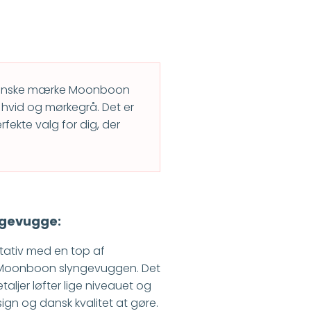
danske mærke Moonboon
i hvid og mørkegrå. Det er
rfekte valg for dig, der
yngevugge:
tativ med en top af
å Moonboon slyngevuggen. Det
taljer løfter lige niveauet og
sign og dansk kvalitet at gøre.