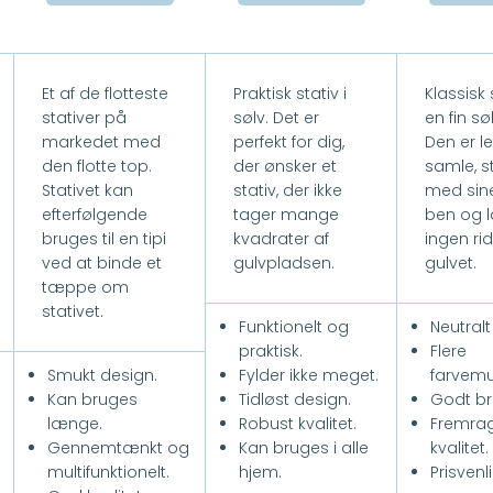
Et af de flotteste
Praktisk stativ i
Klassisk s
stativer på
sølv. Det er
en fin sø
markedet med
perfekt for dig,
Den er le
den flotte top.
der ønsker et
samle, s
Stativet kan
stativ, der ikke
med sine
efterfølgende
tager mange
ben og l
bruges til en tipi
kvadrater af
ingen ri
ved at binde et
gulvpladsen.
gulvet.
tæppe om
stativet.
Funktionelt og
Neutralt
praktisk.
Flere
Smukt design.
Fylder ikke meget.
farvemu
Kan bruges
Tidløst design.
Godt br
længe.
Robust kvalitet.
Fremra
Gennemtænkt og
Kan bruges i alle
kvalitet.
multifunktionelt.
hjem.
Prisvenli