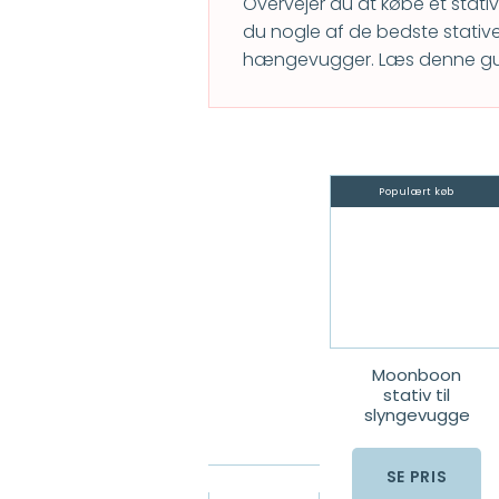
Overvejer du at købe et stativ 
du nogle af de bedste stativ
hængevugger. Læs denne guid
Populært køb
Moonboon
stativ til
slyngevugge
SE PRIS