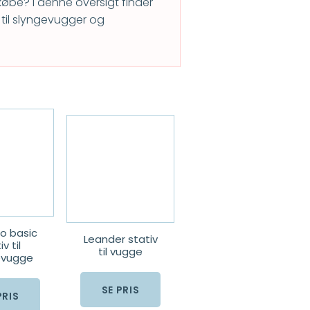
 købe? I denne oversigt finder
til slyngevugger og
 basic
Leander stativ
v til
til vugge
evugge
SE PRIS
PRIS